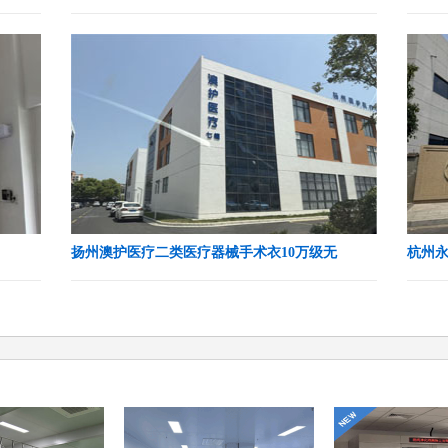
扬州澳护医疗二类医疗器械手术衣10万级无
杭州永