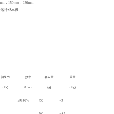
，150mm，220mm
，运行成本低。
初阻力
效率
容尘量
重量
（Pa）
0.3um
(g)
（Kg）
≥99.99%
450
≈3
700
≈4.5