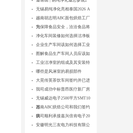
邀请函 | 易纯净化邀您参观2
无锡易纯净化亮相泰国2026 A
越南胡志明ABC面包烘焙工厂
完
为保障食品安全，洽洽食品将
净化车间装修如何选择洁净板
企业生产车间该如何选择工业
图解食品生产车间人员应该如
工业洁净室的组成及其安装特
哪些是风淋室的易损部件
大晃传英茶饮车间签约并已进
我司成功中标普昂医疗新厂房
无锡威达电子2500平方SMT10
万
越南ABC烘焙公司和我们签约
烘
我司顺利承接嘉兴倍肯电子20
安徽明光三友电力科技有限公