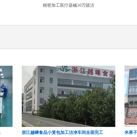
精密加工医疗器械10万级洁
完
浙江越嵊食品小笼包加工洁净车间全面完工
米果