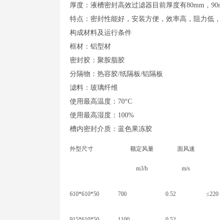
厚度：液槽密封高效过滤器目前厚度有80mm，90mm
特点：密封性能好，安装方便，效率高，阻力低
构成材料及运行条件
框材：铝型材
密封胶：聚胺脂胶
分隔物：热容胶/纸隔板/铝隔板
滤料：玻璃纤维
使用最高温度：70°C
使用最高湿度：100%
槽内密封介质：蓝色果冻胶
外型尺寸
额定风量
面风速
m3/h
m/s
610*610*50
700
0.52
≤220
915*610*50
1100
0.52