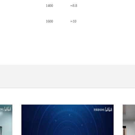
1400
≈8.8
1600
≈10