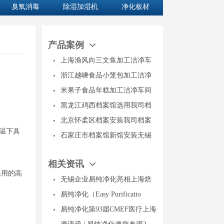
臭氧消毒
除湿加湿机
净化板材
产品案例
上海渔风向三文鱼加工洁净车
浙江越嵊食品小笼包加工洁净
米果子食品年糕加工洁净车间
黑龙江鸡西档案馆选用我司档
北京怀柔区档案安装我司档案
温下具
石家庄市档案馆新馆安装无锡
相关资讯
采用的高
无锡企业易纯净化亮相上海焙
易纯净化（Easy Purificatio
易纯净化第93届CMEF医疗上海