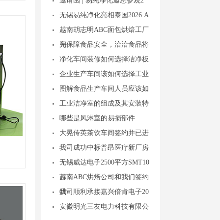
邀请函 | 易纯净化邀您参观2
无锡易纯净化亮相泰国2026 A
越南胡志明ABC面包烘焙工厂
完
为保障食品安全，洽洽食品将
净化车间装修如何选择洁净板
企业生产车间该如何选择工业
图解食品生产车间人员应该如
工业洁净室的组成及其安装特
哪些是风淋室的易损部件
大晃传英茶饮车间签约并已进
我司成功中标普昂医疗新厂房
无锡威达电子2500平方SMT10
万
越南ABC烘焙公司和我们签约
烘
我司顺利承接嘉兴倍肯电子20
安徽明光三友电力科技有限公