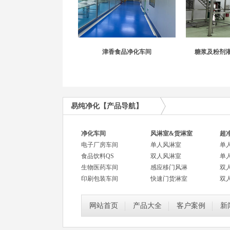
津香食品净化车间
糖浆及粉剂
易纯净化【产品导航】
净化车间
风淋室&货淋室
超
电子厂房车间
单人风淋室
单
食品饮料QS
双人风淋室
单
生物医药车间
感应移门风淋
双
印刷包装车间
快速门货淋室
双
网站首页
产品大全
客户案例
新