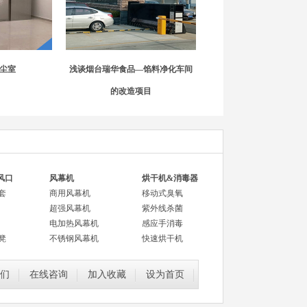
尘室
浅谈烟台瑞华食品—馅料净化车间
的改造项目
风口
风幕机
烘干机&消毒器
套
商用风幕机
移动式臭氧
超强风幕机
紫外线杀菌
电加热风幕机
感应手消毒
凳
不锈钢风幕机
快速烘干机
们
在线咨询
加入收藏
设为首页