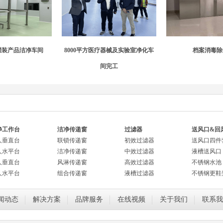
灌装产品洁净车间
8000平方医疗器械及实验室净化车
档案消毒除
间完工
净工作台
洁净传递窗
过滤器
送风口&回
人垂直台
联锁传递窗
初效过滤器
送风口四件
人水平台
洁净传递窗
中效过滤器
液槽送风口
人垂直台
风淋传递窗
高效过滤器
不锈钢水池
人水平台
组合传递窗
液槽过滤器
不锈钢更鞋
闻动态
解决方案
品牌服务
在线视频
关于我们
联系我