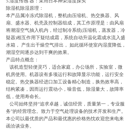
5.湿度传感 器：采用日本神荣湿度探头
除湿机除湿原理：
本产品属冷冻式除湿机，整机由压缩机、热交换器、风
扇、盛水器、机壳及控制器组成，其工作原理是：由风扇
将潮湿空气抽入机内，经过制冷系统(压缩机，蒸发器，冷
疑器)相互作用下疑结成霜，系统自动升温化霜成水流入盛
水箱， 产生出干燥空气排出， 如此循环使室内湿度降低，
潮湿空间逐步达到干爽的效果。
产品特点概念：
该机造型轻便灵巧，适合家庭，办公场所，实验室，微
机房使用。机器设有多项运行和故障显示功能，运行安全
稳定。热交换器经进口加工设备精心制造，换热效率高，
结构紧凑，因而运行震动小，噪音低，除湿量大，故障率
低，使用寿命长。
公司始终坚持“追求卓越，诚信经营，质量第一，专业服
务”的经营理念。致力于空气处理设备的技术开发和生产。
本公司以最优质的产品和最优惠的价格热忱欢迎您来电来
函洽谈业务。