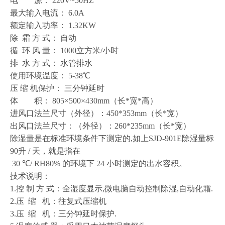
电 源： 220V~50HZ
最大输入电流： 6.0A
额定输入功率： 1.32KW
除 霜 方 式： 自动
循 环 风 量： 1000立方米/小时
排 水 方 式： 水管排水
使用环境温度： 5-38℃
压 缩 机保护： 三分钟延时
体 积： 805×500×430mm（长*宽*高）
进风口法兰尺寸（外径）：450*353mm（长*宽）
出风口法兰尺寸：（外径）：260*235mm（长*宽）
除湿量是在标准环境条件下测定的,如上SJD-901E除湿量标
90升 / 天，就是指在
30 ℃/ RH80% 的环境下 24 小时测定的出水容积。
技术说明：
1.控 制 方 式：全湿度显示,微电脑自动控制除湿,自动化霜.
2.压 缩 机：往复式压缩机
3.压 缩 机：三分钟延时保护.